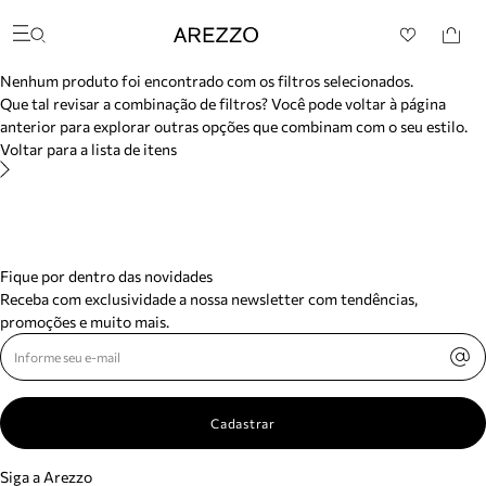
/search/not-found?previousSearch=&resultType=1
Arezzo
Favoritos
Buscar produtos
categorias sugeridas
Nenhum produto foi encontrado com os filtros selecionados.
Bota
Que tal revisar a combinação de filtros? Você pode voltar à página
Papete
anterior para explorar outras opções que combinam com o seu estilo.
Scarpin
Voltar para a lista de itens
Mocassim
Bolsa
Sapatilha
Tamanco
Tênis
Mule
Fique por dentro das novidades
Rasteira
Receba com exclusividade a nossa newsletter com tendências,
Precisa de ajuda?
promoções e muito mais.
Tire dúvidas sobre pedidos, devoluções e mais.
Meus pedidos
Acompanhe seus pedidos e solicite devoluções.
Cadastrar
Siga a Arezzo