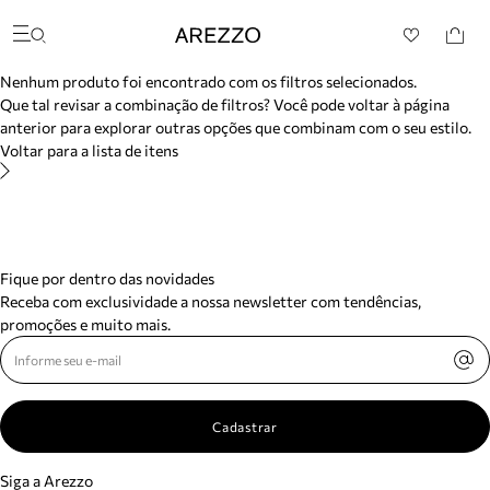
/search/not-found?previousSearch=&resultType=1
Arezzo
Favoritos
Buscar produtos
categorias sugeridas
Nenhum produto foi encontrado com os filtros selecionados.
Bota
Que tal revisar a combinação de filtros? Você pode voltar à página
Papete
anterior para explorar outras opções que combinam com o seu estilo.
Scarpin
Voltar para a lista de itens
Mocassim
Bolsa
Sapatilha
Tamanco
Tênis
Mule
Fique por dentro das novidades
Rasteira
Receba com exclusividade a nossa newsletter com tendências,
Precisa de ajuda?
promoções e muito mais.
Tire dúvidas sobre pedidos, devoluções e mais.
Meus pedidos
Acompanhe seus pedidos e solicite devoluções.
Cadastrar
Siga a Arezzo