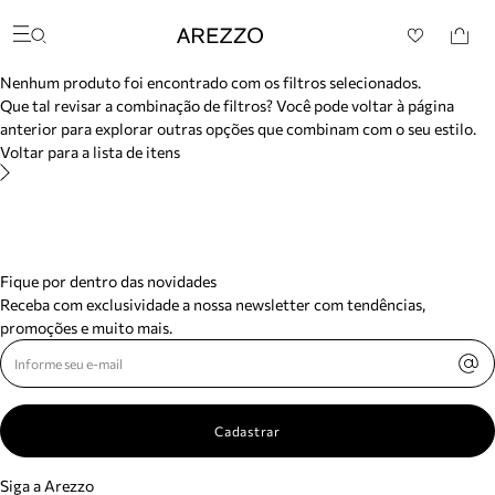
/search/not-found?previousSearch=&resultType=1
Arezzo
Favoritos
Buscar produtos
categorias sugeridas
Nenhum produto foi encontrado com os filtros selecionados.
Bota
Que tal revisar a combinação de filtros? Você pode voltar à página
Papete
anterior para explorar outras opções que combinam com o seu estilo.
Scarpin
Voltar para a lista de itens
Mocassim
Bolsa
Sapatilha
Tamanco
Tênis
Mule
Fique por dentro das novidades
Rasteira
Receba com exclusividade a nossa newsletter com tendências,
Precisa de ajuda?
promoções e muito mais.
Tire dúvidas sobre pedidos, devoluções e mais.
Meus pedidos
Acompanhe seus pedidos e solicite devoluções.
Cadastrar
Siga a Arezzo