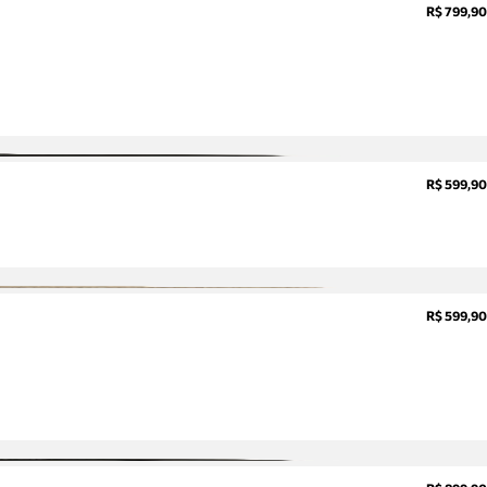
R$ 799,90
sobre
pedidos,
devoluções
e mais.
Meus
pedidos
Acompanhe
seus
R$ 599,90
pedidos e
solicite
devoluções.
R$ 599,90