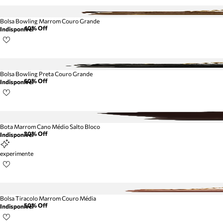
Bolsa Bowling Marrom Couro Grande
40
% Off
Indisponível
Bolsa Bowling Preta Couro Grande
60
% Off
Indisponível
Bota Marrom Cano Médio Salto Bloco
30
% Off
Indisponível
experimente
Bolsa Tiracolo Marrom Couro Média
50
% Off
Indisponível