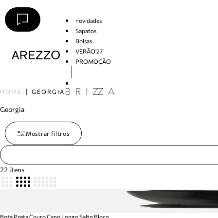
novidades
Sapatos
Bolsas
VERÃO'27
PROMOÇÃO
Arezzo
HOME
GEORGIA
Georgia
Mostrar filtros
22
itens
Bota Preta Couro Cano Longo Salto Bloco