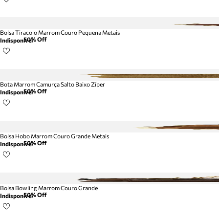
Bolsa Tiracolo Marrom Couro Pequena Metais
50
% Off
Indisponível
Bota Marrom Camurça Salto Baixo Zíper
50
% Off
Indisponível
Bolsa Hobo Marrom Couro Grande Metais
50
% Off
Indisponível
Bolsa Bowling Marrom Couro Grande
50
% Off
Indisponível