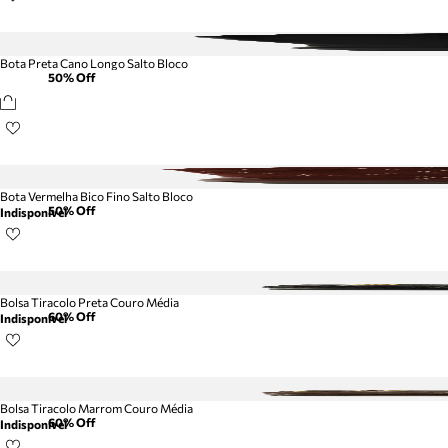
Bota Preta Cano Longo Salto Bloco
50
% Off
Bota Vermelha Bico Fino Salto Bloco
50
% Off
Indisponível
Bolsa Tiracolo Preta Couro Média
60
% Off
Indisponível
Bolsa Tiracolo Marrom Couro Média
60
% Off
Indisponível