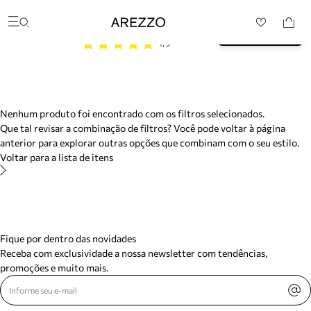
/search/not-found?previousSearch=&resultType=1
Baixe o App e garanta 10% 
Arezzo
BAIXAR
OFF na sua primeira compra* 
Favoritos
4,9
Buscar produtos
categorias sugeridas
Bota
Papete
Scarpin
Mocassim
Nenhum produto foi encontrado com os filtros selecionados.
Bolsa
Que tal revisar a combinação de filtros? Você pode voltar à página
Sapatilha
anterior para explorar outras opções que combinam com o seu estilo.
Tamanco
Voltar para a lista de itens
Tênis
Mule
Rasteira
Precisa de ajuda?
Tire dúvidas sobre pedidos, devoluções e mais.
Fique por dentro das novidades
Meus pedidos
Receba com exclusividade a nossa newsletter com tendências,
Acompanhe seus pedidos e solicite devoluções.
promoções e muito mais.