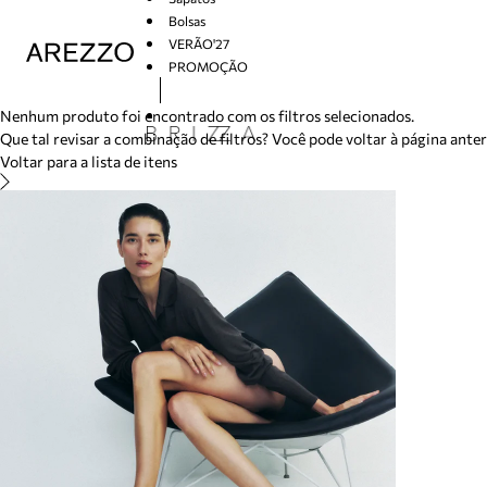
/search/not-found?previousSearch=&resultType=1
Bolsas
VERÃO'27
PROMOÇÃO
Arezzo
Nenhum produto foi encontrado com os filtros selecionados.
Que tal revisar a combinação de filtros? Você pode voltar à página ante
Voltar para a lista de itens