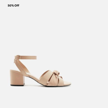
50
% Off