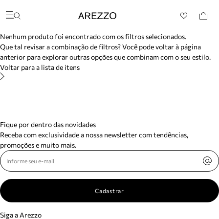
/search/not-found?previousSearch=&resultType=1
Arezzo
Favoritos
Buscar produtos
categorias sugeridas
Nenhum produto foi encontrado com os filtros selecionados.
Bota
Que tal revisar a combinação de filtros? Você pode voltar à página
Papete
anterior para explorar outras opções que combinam com o seu estilo.
Scarpin
Voltar para a lista de itens
Mocassim
Bolsa
Sapatilha
Tamanco
Tênis
Mule
Fique por dentro das novidades
Rasteira
Receba com exclusividade a nossa newsletter com tendências,
Precisa de ajuda?
promoções e muito mais.
Tire dúvidas sobre pedidos, devoluções e mais.
Meus pedidos
Acompanhe seus pedidos e solicite devoluções.
Cadastrar
Siga a Arezzo