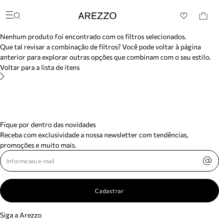
/search/not-found?previousSearch=&resultType=1
Arezzo
Favoritos
Buscar produtos
categorias sugeridas
Nenhum produto foi encontrado com os filtros selecionados.
Bota
Que tal revisar a combinação de filtros? Você pode voltar à página
Papete
anterior para explorar outras opções que combinam com o seu estilo.
Scarpin
Voltar para a lista de itens
Mocassim
Bolsa
Sapatilha
Tamanco
Tênis
Mule
Fique por dentro das novidades
Rasteira
Receba com exclusividade a nossa newsletter com tendências,
Precisa de ajuda?
promoções e muito mais.
Tire dúvidas sobre pedidos, devoluções e mais.
Meus pedidos
Acompanhe seus pedidos e solicite devoluções.
Cadastrar
Siga a Arezzo