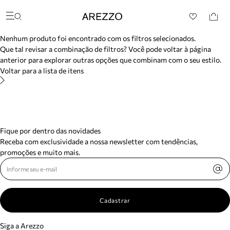
/search/not-found?previousSearch=&resultType=1
Arezzo
Favoritos
Buscar produtos
categorias sugeridas
Nenhum produto foi encontrado com os filtros selecionados.
Bota
Que tal revisar a combinação de filtros? Você pode voltar à página
Papete
anterior para explorar outras opções que combinam com o seu estilo.
Scarpin
Voltar para a lista de itens
Mocassim
Bolsa
Sapatilha
Tamanco
Tênis
Mule
Fique por dentro das novidades
Rasteira
Receba com exclusividade a nossa newsletter com tendências,
Precisa de ajuda?
promoções e muito mais.
Tire dúvidas sobre pedidos, devoluções e mais.
Meus pedidos
Acompanhe seus pedidos e solicite devoluções.
Cadastrar
Siga a Arezzo