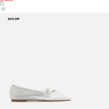
50
% Off