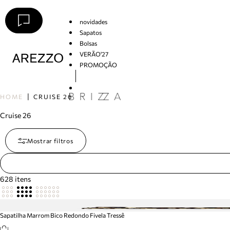
novidades
Sapatos
Bolsas
VERÃO'27
PROMOÇÃO
Arezzo
HOME
CRUISE 26
Cruise 26
Mostrar filtros
628
itens
Sapatilha Marrom Bico Redondo Fivela Tressê