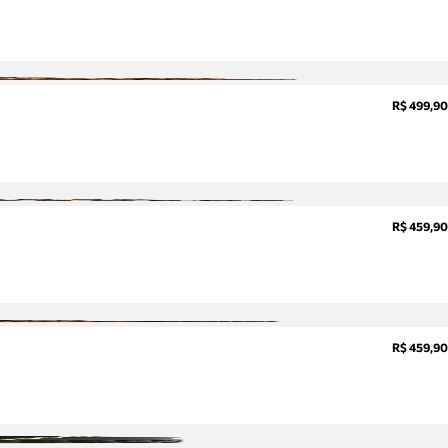
sobre
pedidos,
devoluções
e mais.
Meus
R$ 499,90
pedidos
Acompanhe
seus
pedidos e
solicite
devoluções.
R$ 459,90
R$ 459,90