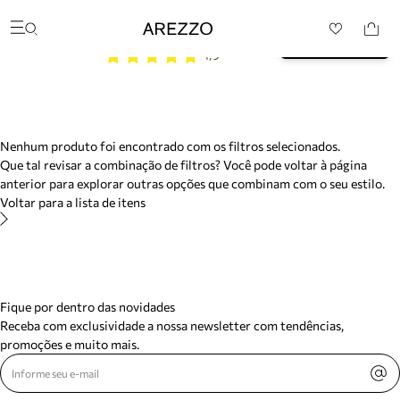
/search/not-found?previousSearch=&resultType=1
Baixe o App e garanta 10% 
Arezzo
BAIXAR
OFF na sua primeira compra* 
Favoritos
4,9
Buscar produtos
categorias sugeridas
Bota
Papete
Scarpin
Mocassim
Nenhum produto foi encontrado com os filtros selecionados.
Bolsa
Que tal revisar a combinação de filtros? Você pode voltar à página
Sapatilha
anterior para explorar outras opções que combinam com o seu estilo.
Tamanco
Voltar para a lista de itens
Tênis
Mule
Rasteira
Precisa de ajuda?
Tire dúvidas sobre pedidos, devoluções e mais.
Fique por dentro das novidades
Meus pedidos
Receba com exclusividade a nossa newsletter com tendências,
Acompanhe seus pedidos e solicite devoluções.
promoções e muito mais.