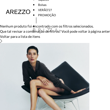
/search/not-found?previousSearch=&resultType=1
Bolsas
VERÃO'27
PROMOÇÃO
Arezzo
Nenhum produto foi encontrado com os filtros selecionados.
Que tal revisar a combinação de filtros? Você pode voltar à página ante
Voltar para a lista de itens