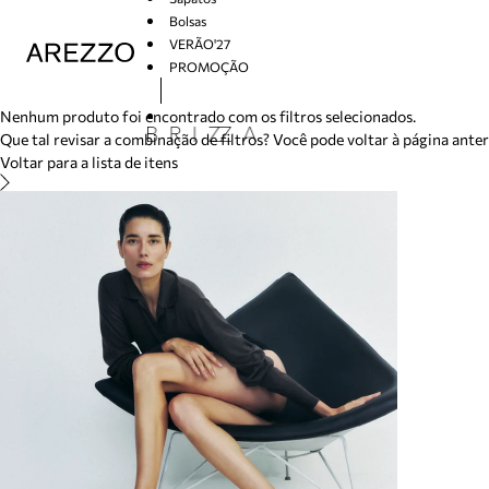
/search/not-found?previousSearch=&resultType=1
Bolsas
VERÃO'27
PROMOÇÃO
Arezzo
Nenhum produto foi encontrado com os filtros selecionados.
Que tal revisar a combinação de filtros? Você pode voltar à página ante
Voltar para a lista de itens