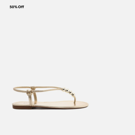
50
% Off