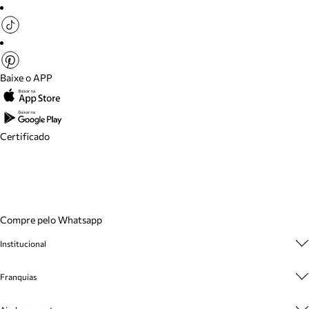
Baixe o APP
Certificado
Compre pelo Whatsapp
Institucional
Sobre A Marca
Franquias
Cashback
Trabalhe Conosco
Multimarcas