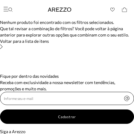
/search/not-found?previousSearch=&resultType=1
Arezzo
Favoritos
Buscar produtos
categorias sugeridas
Nenhum produto foi encontrado com os filtros selecionados.
Bota
Que tal revisar a combinação de filtros? Você pode voltar à página
Papete
anterior para explorar outras opções que combinam com o seu estilo.
Scarpin
Voltar para a lista de itens
Mocassim
Bolsa
Sapatilha
Tamanco
Tênis
Mule
Fique por dentro das novidades
Rasteira
Receba com exclusividade a nossa newsletter com tendências,
Precisa de ajuda?
promoções e muito mais.
Tire dúvidas sobre pedidos, devoluções e mais.
Meus pedidos
Acompanhe seus pedidos e solicite devoluções.
Cadastrar
Siga a Arezzo