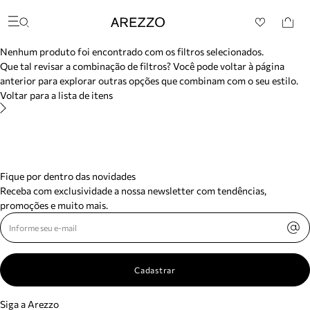
/search/not-found?previousSearch=&resultType=1
Arezzo
Favoritos
Buscar produtos
categorias sugeridas
Nenhum produto foi encontrado com os filtros selecionados.
Bota
Que tal revisar a combinação de filtros? Você pode voltar à página
Papete
anterior para explorar outras opções que combinam com o seu estilo.
Scarpin
Voltar para a lista de itens
Mocassim
Bolsa
Sapatilha
Tamanco
Tênis
Mule
Fique por dentro das novidades
Rasteira
Receba com exclusividade a nossa newsletter com tendências,
Precisa de ajuda?
promoções e muito mais.
Tire dúvidas sobre pedidos, devoluções e mais.
Meus pedidos
Acompanhe seus pedidos e solicite devoluções.
Cadastrar
Siga a Arezzo