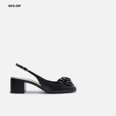
50
% Off