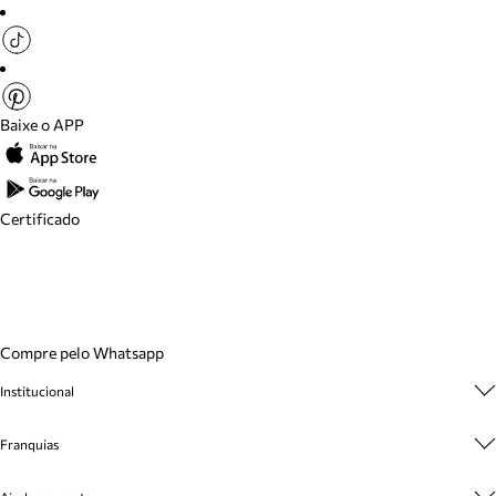
Baixe o APP
Certificado
Compre pelo Whatsapp
Institucional
Sobre A Marca
Franquias
Cashback
Trabalhe Conosco
Multimarcas