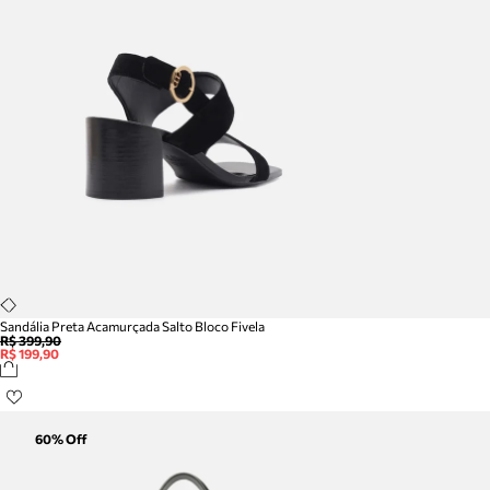
Sandália Preta Acamurçada Salto Bloco Fivela
R$ 399,90
R$ 199,90
60
% Off