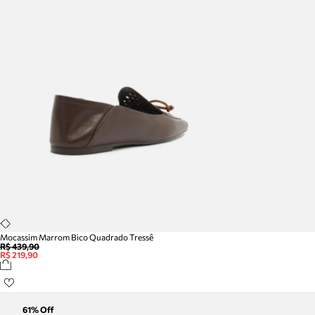
Mocassim Marrom Bico Quadrado Tressê
R$ 439,90
R$ 219,90
61
% Off