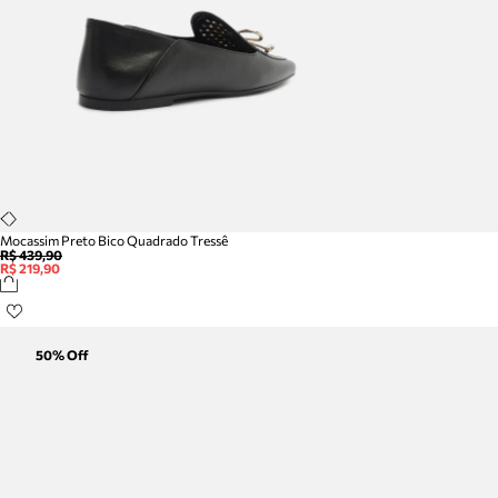
Mocassim Preto Bico Quadrado Tressê
R$ 439,90
R$ 219,90
50
% Off