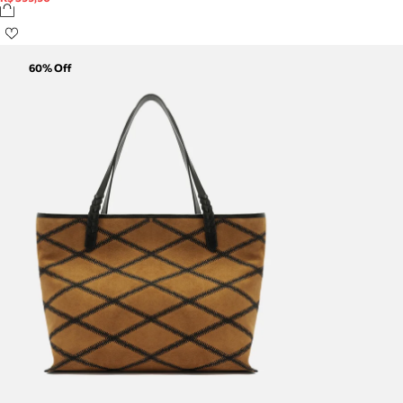
60
% Off