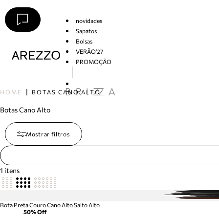
novidades
Sapatos
Bolsas
VERÃO'27
PROMOÇÃO
Arezzo
HOME
BOTAS CANO ALTO
Botas Cano Alto
Mostrar filtros
1
itens
Bota Preta Couro Cano Alto Salto Alto
50
% Off