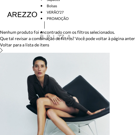
/search/not-found?previousSearch=&resultType=1
Bolsas
VERÃO'27
PROMOÇÃO
Arezzo
Nenhum produto foi encontrado com os filtros selecionados.
Que tal revisar a combinação de filtros? Você pode voltar à página ante
Voltar para a lista de itens