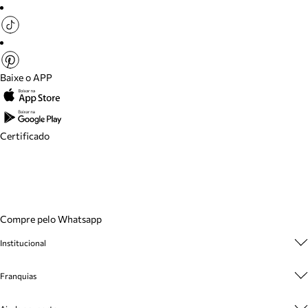
Baixe o APP
Certificado
Compre pelo Whatsapp
Institucional
Sobre A Marca
Franquias
Cashback
Trabalhe Conosco
Multimarcas