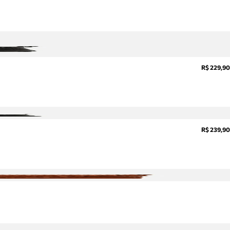
sobre
pedidos,
devoluções
e mais.
Meus
pedidos
R$ 229,90
Acompanhe
seus
pedidos e
solicite
devoluções.
R$ 239,90