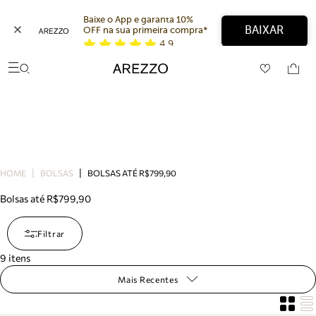
Baixe o App e garanta 10% 
BAIXAR
OFF na sua primeira compra* 
4,9
Arezzo
Favoritos
Buscar produtos
categorias sugeridas
Bota
Papete
Scarpin
Mocassim
Bolsa
HOME
BOLSAS
BOLSAS ATÉ R$799,90
Sapatilha
Tamanco
Bolsas até R$799,90
Tênis
Mule
Filtrar
Rasteira
Precisa de ajuda?
9
itens
Tire dúvidas sobre pedidos, devoluções e mais.
Mais Recentes
Meus pedidos
Acompanhe seus pedidos e solicite devoluções.