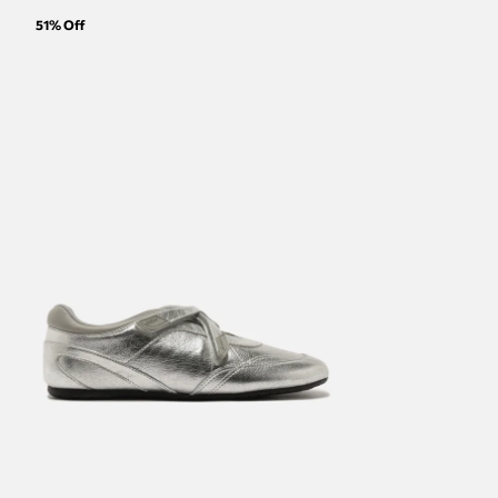
51
% Off