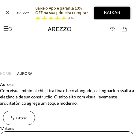
Baixe o App e garanta 10% 
BAIXAR
OFF na sua primeira compra* 
4,9
Arezzo
Favoritos
Buscar produtos
categorias sugeridas
Bota
Papete
Scarpin
Mocassim
Bolsa
HOME
AURORA
Sapatilha
Tamanco
Aurora
Tênis
Com visual minimal chic, tira fina e bico alongado, o slingback ressalta a
Mule
elegância de sua construção. O salto alto com visual levemente
Rasteira
arquitetônico agrega um toque moderno.
Precisa de ajuda?
Tire dúvidas sobre pedidos, devoluções e mais.
Filtrar
Meus pedidos
17
itens
Acompanhe seus pedidos e solicite devoluções.