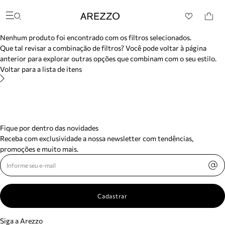
/search/not-found?previousSearch=&resultType=1
Arezzo
Favoritos
Buscar produtos
categorias sugeridas
Nenhum produto foi encontrado com os filtros selecionados.
Bota
Que tal revisar a combinação de filtros? Você pode voltar à página
Papete
anterior para explorar outras opções que combinam com o seu estilo.
Scarpin
Voltar para a lista de itens
Mocassim
Bolsa
Sapatilha
Tamanco
Tênis
Mule
Fique por dentro das novidades
Rasteira
Receba com exclusividade a nossa newsletter com tendências,
Precisa de ajuda?
promoções e muito mais.
Tire dúvidas sobre pedidos, devoluções e mais.
Meus pedidos
Acompanhe seus pedidos e solicite devoluções.
Cadastrar
Siga a Arezzo