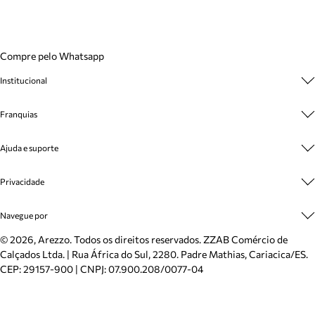
Compre pelo Whatsapp
Institucional
Sobre A Marca
Franquias
Cashback
Trabalhe Conosco
Multimarcas
Venda Corporativa
Ajuda e suporte
Plano de Negócio
Sustentabilidade
Seja Franqueado
Central de Atendimento
Mapa do Site
Privacidade
Cadastro
Benefícios
Entrega
Termos de Uso
Inverno
Meus Pedidos
Navegue por
Politica e Privacidade
Mundo Arezzo
Trocas e Devoluções
Sapatos
©
2026
, Arezzo. Todos os direitos reservados.
ZZAB Comércio de
Cartão Presente
Bolsas
Calçados Ltda. | Rua África do Sul, 2280. Padre Mathias, Cariacica/ES.
Localizador de lojas
Scarpins
CEP: 29157-900 | CNPJ: 07.900.208/0077-04
Sapatilhas
Mocassins
Tênis