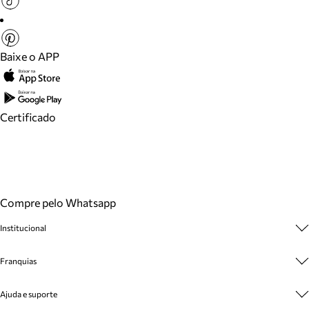
Baixe o APP
Certificado
Compre pelo Whatsapp
Institucional
Sobre A Marca
Franquias
Cashback
Trabalhe Conosco
Multimarcas
Ajuda e suporte
Venda Corporativa
Plano de Negócio