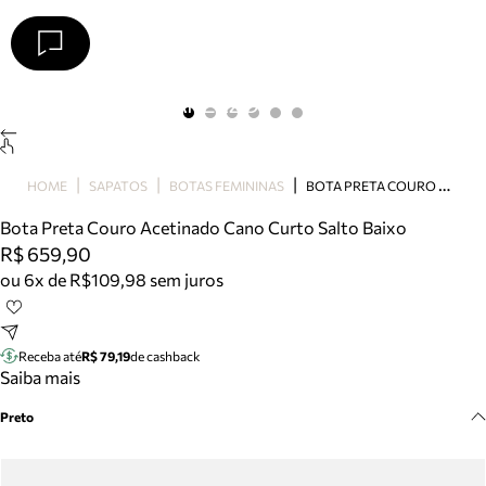
Arezzo
Favoritos
categorias sugeridas
Buscar produtos
Bota
B
OTA PRETA COURO ACETINADO CANO CURTO SALTO BAIXO
HOME
SAPATOS
BOTAS FEMININAS
Papete
Scarpin
Bota Preta Couro Acetinado Cano Curto Salto Baixo
Mocassim
R$ 659,90
Bolsa
ou 6x de R$109,98 sem juros
Sapatilha
Tamanco
Tênis
Receba até
R$ 79,19
de cashback
Mule
Saiba mais
Rasteira
Preto
Precisa de ajuda?
Tire dúvidas sobre pedidos, devoluções e mais.