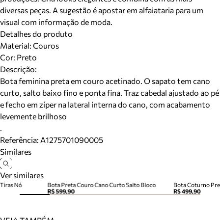
diversas peças. A sugestão é apostar em alfaiataria para um
visual com informação de moda.
Detalhes do produto
Material
:
Couros
Cor
:
Preto
Descrição:
Bota feminina preta em couro acetinado. O sapato tem cano
curto, salto baixo fino e ponta fina. Traz cabedal ajustado ao pé
e fecho em zíper na lateral interna do cano, com acabamento
levemente brilhoso
.
Referência:
A1275701090005
Similares
Ver similares
Tiras Nó
Bota Preta Couro Cano Curto Salto Bloco
R$ 599,90
R$ 499,90