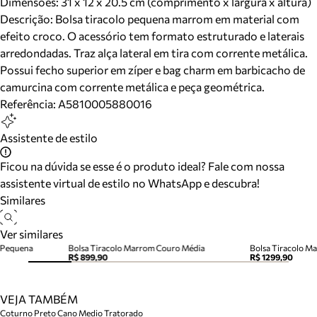
Dimensões:
31 x 12 x 20.5 cm (comprimento x largura x altura)
Descrição:
Bolsa tiracolo pequena marrom em material com
efeito croco. O acessório tem formato estruturado e laterais
arredondadas. Traz alça lateral em tira com corrente metálica.
Possui fecho superior em zíper e bag charm em barbicacho de
camurcina com corrente metálica e peça geométrica.
Referência:
A5810005880016
Assistente de estilo
Ficou na dúvida se esse é o produto ideal? Fale com nossa
assistente virtual de estilo no WhatsApp e descubra!
Similares
Ver similares
 Pequena
Bolsa Tiracolo Marrom Couro Média
R$ 899,90
R$ 1299,90
VEJA TAMBÉM
Coturno Preto Cano Medio Tratorado