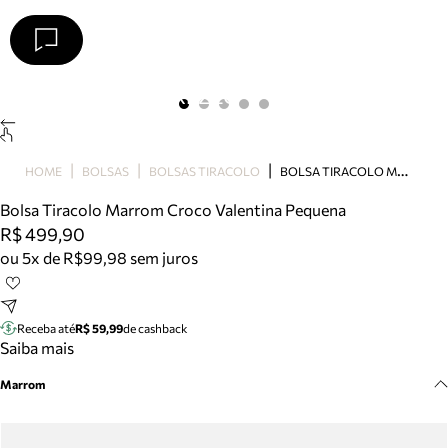
Arezzo
Favoritos
categorias sugeridas
Buscar produtos
Bota
B
OLSA TIRACOLO MARROM CROCO VALENTINA PEQUENA
HOME
BOLSAS
BOLSAS TIRACOLO
Papete
Scarpin
Bolsa Tiracolo Marrom Croco Valentina Pequena
Mocassim
R$ 499,90
Bolsa
ou 5x de R$99,98 sem juros
Sapatilha
Tamanco
Tênis
Receba até
R$ 59,99
de cashback
Mule
Saiba mais
Rasteira
Marrom
Precisa de ajuda?
Tire dúvidas sobre pedidos, devoluções e mais.