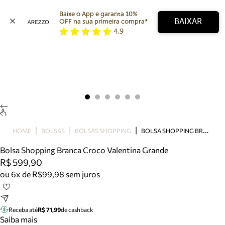
Baixe o App e garanta 10% 
BAIXAR
OFF na sua primeira compra* 
4,9
Arezzo
Favoritos
categorias sugeridas
Buscar produtos
Bota
Papete
Scarpin
Mocassim
Bolsa
B
OLSA SHOPPING BRANCA CROCO VALENTINA GRANDE
HOME
BOLSAS
BOLSAS SHOPPING
Sapatilha
Bolsa Shopping Branca Croco Valentina Grande
Tamanco
R$ 599,90
Tênis
ou 6x de R$99,98 sem juros
Mule
Rasteira
Precisa de ajuda?
Tire dúvidas sobre pedidos, devoluções e mais.
Receba até
R$ 71,99
de cashback
Saiba mais