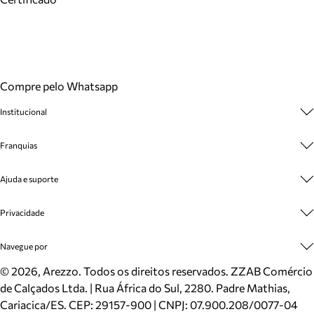
Compre pelo Whatsapp
Institucional
Sobre A Marca
Franquias
Cashback
Trabalhe Conosco
Multimarcas
Ajuda e suporte
Venda Corporativa
Plano de Negócio
Sustentabilidade
Seja Franqueado
Central de Atendimento
Privacidade
Mapa do Site
Cadastro
Benefícios
Entrega
Termos de Uso
Navegue por
Inverno
Meus Pedidos
Politica e Privacidade
Mundo Arezzo
Trocas e Devoluções
Sapatos
©
2026
, Arezzo. Todos os direitos reservados.
ZZAB Comércio
Cartão Presente
Bolsas
de Calçados Ltda. | Rua África do Sul, 2280. Padre Mathias,
Localizador de lojas
Scarpins
Cariacica/ES. CEP: 29157-900 | CNPJ: 07.900.208/0077-04