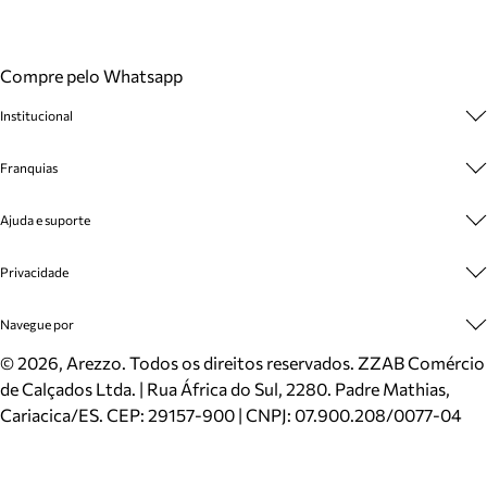
Compre pelo Whatsapp
Institucional
Sobre A Marca
Franquias
Cashback
Trabalhe Conosco
Multimarcas
Ajuda e suporte
Venda Corporativa
Plano de Negócio
Sustentabilidade
Seja Franqueado
Central de Atendimento
Privacidade
Mapa do Site
Cadastro
Benefícios
Entrega
Termos de Uso
Navegue por
Inverno
Meus Pedidos
Politica e Privacidade
Mundo Arezzo
Trocas e Devoluções
Sapatos
©
2026
, Arezzo. Todos os direitos reservados.
ZZAB Comércio
Cartão Presente
Bolsas
de Calçados Ltda. | Rua África do Sul, 2280. Padre Mathias,
Localizador de lojas
Scarpins
Cariacica/ES. CEP: 29157-900 | CNPJ: 07.900.208/0077-04
Sapatilhas
Mocassins