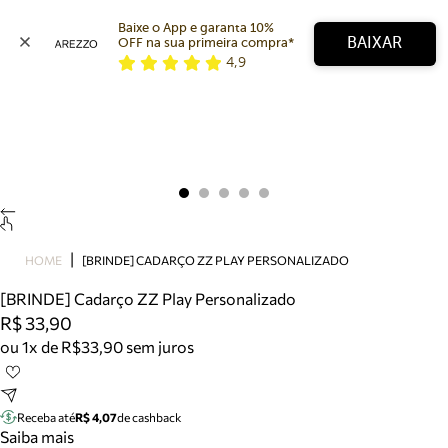
Baixe o App e garanta 10% 
BAIXAR
OFF na sua primeira compra* 
4,9
Arezzo
Favoritos
categorias sugeridas
Buscar produtos
Bota
Papete
Scarpin
Mocassim
Bolsa
HOME
[BRINDE] CADARÇO ZZ PLAY PERSONALIZADO
Sapatilha
[BRINDE] Cadarço ZZ Play Personalizado
Tamanco
R$ 33,90
Tênis
ou 1x de R$33,90 sem juros
Mule
Rasteira
Precisa de ajuda?
Tire dúvidas sobre pedidos, devoluções e mais.
Receba até
R$ 4,07
de cashback
Saiba mais