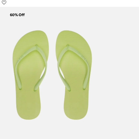
60
% Off