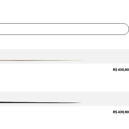
sobre
pedidos,
devoluções
e mais.
Meus
pedidos
Acompanhe
seus
pedidos e
solicite
devoluções.
R$ 439,90
R$ 439,90