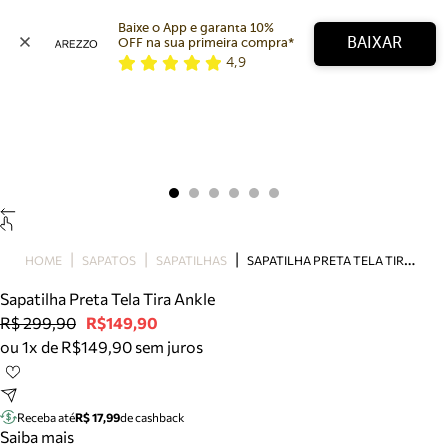
Baixe o App e garanta 10% 
BAIXAR
OFF na sua primeira compra* 
4,9
Arezzo
Favoritos
categorias sugeridas
Buscar produtos
Bota
Papete
Scarpin
Mocassim
Bolsa
S
APATILHA PRETA TELA TIRA ANKLE
HOME
SAPATOS
SAPATILHAS
Sapatilha
Sapatilha Preta Tela Tira Ankle
Tamanco
R$ 299,90
R$149,90
Tênis
ou 1x de R$149,90 sem juros
Mule
Rasteira
Precisa de ajuda?
Tire dúvidas sobre pedidos, devoluções e mais.
Receba até
R$ 17,99
de cashback
Saiba mais