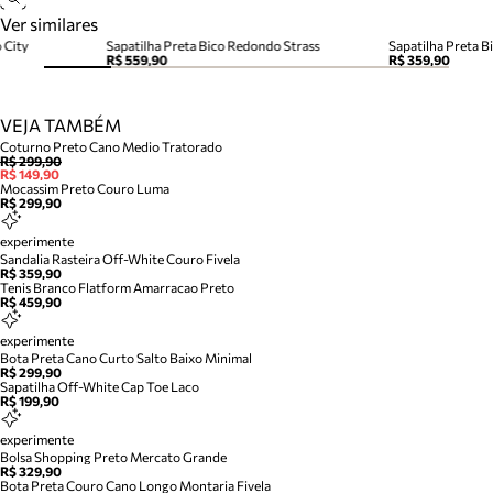
Ver similares
 City
Sapatilha Preta Bico Redondo Strass
Sapatilha Preta 
R$ 559,90
R$ 359,90
VEJA TAMBÉM
Coturno Preto Cano Medio Tratorado
R$ 299,90
R$ 149,90
Mocassim Preto Couro Luma
R$ 299,90
experimente
Sandalia Rasteira Off-White Couro Fivela
R$ 359,90
Tenis Branco Flatform Amarracao Preto
R$ 459,90
experimente
Bota Preta Cano Curto Salto Baixo Minimal
R$ 299,90
Sapatilha Off-White Cap Toe Laco
R$ 199,90
experimente
Bolsa Shopping Preto Mercato Grande
R$ 329,90
Bota Preta Couro Cano Longo Montaria Fivela