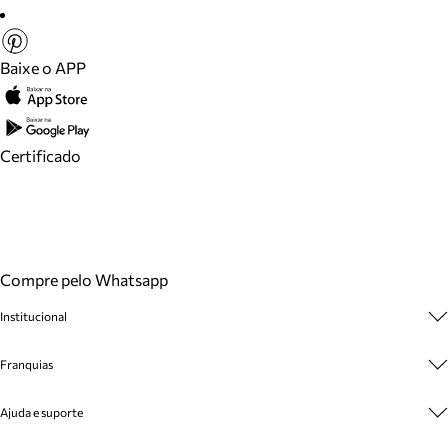
Baixe o APP
Certificado
Compre pelo Whatsapp
Institucional
Sobre A Marca
Franquias
Cashback
Trabalhe Conosco
Multimarcas
Ajuda e suporte
Venda Corporativa
Plano de Negócio
Sustentabilidade
Seja Franqueado
Central de Atendimento