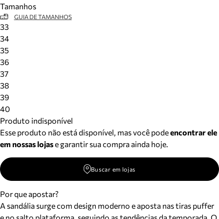
Tamanhos
Meus pedidos
GUIA DE TAMANHOS
Acompanhe seus pedidos e solicite devoluções.
33
34
35
36
37
38
39
40
Produto indisponível
Esse produto não está disponível, mas você pode
encontrar ele
em nossas lojas
e garantir sua compra ainda hoje.
Buscar em lojas
Por que apostar?
A sandália surge com design moderno e aposta nas tiras puffer
e no salto plataforma, seguindo as tendências da temporada. O