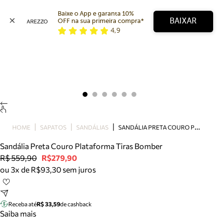
Baixe o App e garanta 10% 
BAIXAR
OFF na sua primeira compra* 
4,9
Arezzo
Favoritos
categorias sugeridas
Buscar produtos
Bota
Papete
Scarpin
Mocassim
Bolsa
S
ANDÁLIA PRETA COURO PLATAFORMA TIRAS BOMBER
HOME
SAPATOS
SANDÁLIAS
Sapatilha
Sandália Preta Couro Plataforma Tiras Bomber
Tamanco
R$ 559,90
R$279,90
Tênis
ou 3x de R$93,30 sem juros
Mule
Rasteira
Precisa de ajuda?
Tire dúvidas sobre pedidos, devoluções e mais.
Receba até
R$ 33,59
de cashback
Saiba mais