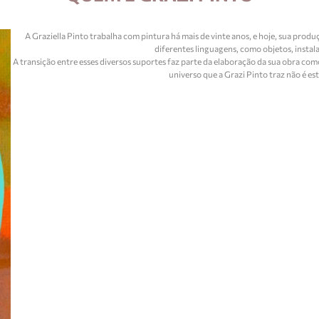
A Graziella Pinto trabalha com pintura há mais de vinte anos, e hoje, sua pr
diferentes linguagens, como objetos, instal
A transição entre esses diversos suportes faz parte da elaboração da sua obra co
universo que a Grazi Pinto traz não é es