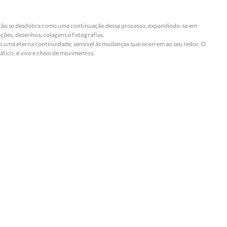
odução se desdobra como uma continuação desse processo, expandindo-se em
ações, desenhos, colagens e fotografias.
mo uma eterna continuidade, sensível às mudanças que ocorrem ao seu redor. O
tático, é vivo e cheio de movimentos.