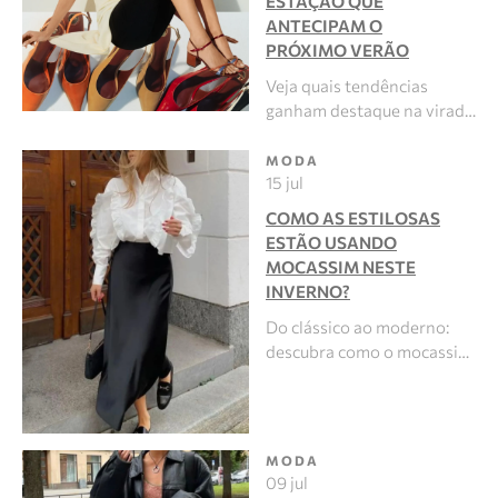
ESTAÇÃO QUE
ANTECIPAM O
PRÓXIMO VERÃO
Veja quais tendências
ganham destaque na virad…
MODA
15 jul
COMO AS ESTILOSAS
ESTÃO USANDO
MOCASSIM NESTE
INVERNO?
Do clássico ao moderno:
descubra como o mocassi…
MODA
09 jul