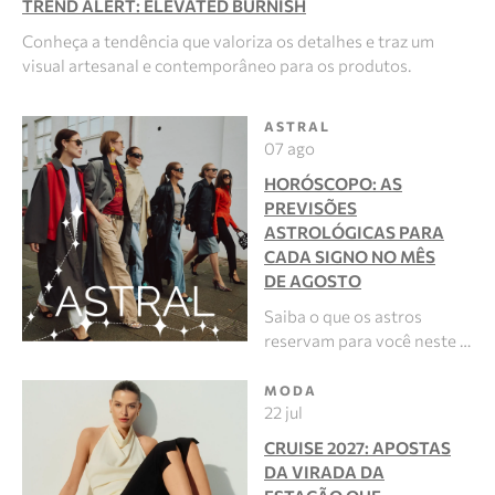
TREND ALERT: ELEVATED BURNISH
Conheça a tendência que valoriza os detalhes e traz um
visual artesanal e contemporâneo para os produtos.
ASTRAL
07 ago
HORÓSCOPO: AS
PREVISÕES
ASTROLÓGICAS PARA
CADA SIGNO NO MÊS
DE AGOSTO
Saiba o que os astros
reservam para você neste …
MODA
22 jul
CRUISE 2027: APOSTAS
DA VIRADA DA