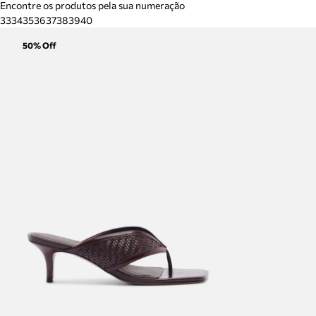
Encontre os produtos pela sua numeração
33
34
35
36
37
38
39
40
50
% Off