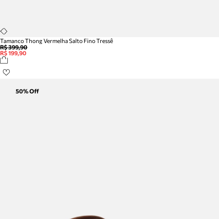
Tamanco Thong Vermelha Salto Fino Tressê
R$ 399,90
R$ 199,90
50
% Off