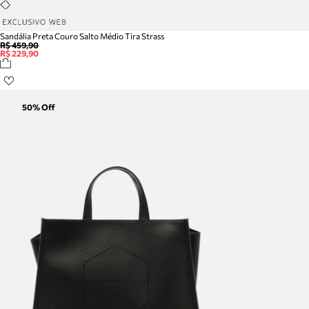
Sandália Preta Couro Salto Médio Tira Strass
R$ 459,90
R$ 229,90
50
% Off