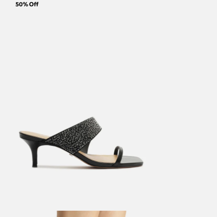
50
% Off