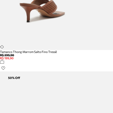
Tamanco Thong Marrom Salto Fino Tressê
R$ 399,90
R$ 199,90
50
% Off