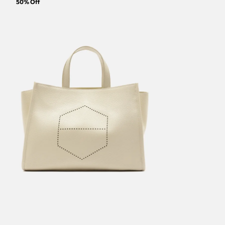
50
% Off